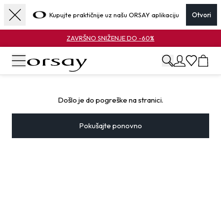
Kupujte praktičnije uz našu ORSAY aplikaciju
Otvori
ZAVRŠNO SNIŽENJE DO -60%
Došlo je do pogreške na stranici.
Pokušajte ponovno