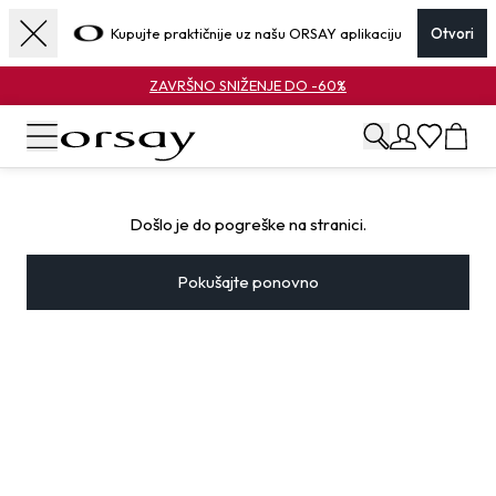
Kupujte praktičnije uz našu ORSAY aplikaciju
Otvori
ZAVRŠNO SNIŽENJE DO -60%
Došlo je do pogreške na stranici.
Pokušajte ponovno