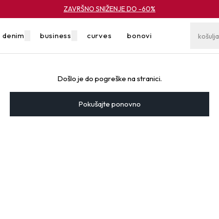
ZAVRŠNO SNIŽENJE DO -60%
denim
business
curves
bonovi
rasprodaja
Došlo je do pogreške na stranici.
Pokušajte ponovno