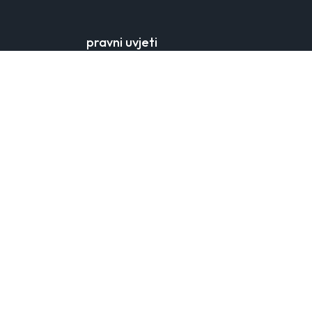
pravni uvjeti
prodajni uvjeti
mehanizmi korištenja osobnih podataka
postavke kolačića
pomoć
kontakt obrazac
podaci o proizvođaču