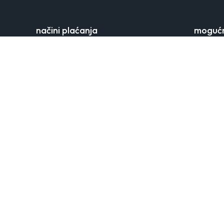
načini plaćanja
mogućn
plaćanje kreditnom karticom
trošak d
plaćanje pouzećem / pri preuzimanju
rokovi is
dostava 
mjesta d
povrat r
reklamaci
kontakt
o orsa
Telefon
Otkrijte
koja slav