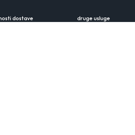
osti dostave
druge usluge
ostave
klub vjernosti
poruke
bonovi
kurirom
mobilna aplikacija
ostave
veleprodajna suradnja
obe
ja
y
 žensku bezvremensku modu
i ženstvenost i elegantan izgled