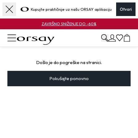
Kupujte praktičnije uz našu ORSAY aplikaciju
Otvori
ZAVRŠNO SNIŽENJE DO -60%
Došlo je do pogreške na stranici.
Pokušajte ponovno